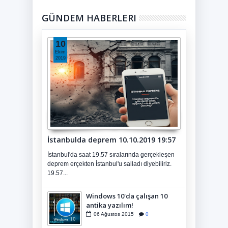
GÜNDEM HABERLERI
10
Ekim
2019
İstanbulda deprem 10.10.2019 19:57
İstanbul'da saat 19.57 sıralarında gerçekleşen
deprem erçekten İstanbul'u salladı diyebiliriz.
19.57...
Windows 10'da çalışan 10
antika yazılım!
06
Ağustos
2015
0