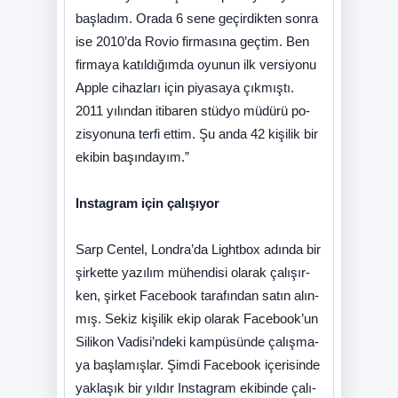
baş­la­dım. Ora­da 6 se­ne ge­çir­dik­ten son­ra
ise 2010’da Ro­vi­o fir­ma­sı­na geç­tim. Ben
fir­ma­ya ka­tıl­dı­ğım­da oyu­nun ilk ver­si­yo­nu
App­le ci­haz­la­rı için pi­ya­sa­ya çık­mış­tı.
2011 yı­lın­dan iti­ba­ren stüd­yo mü­dü­rü po­
zis­yo­nu­na ter­fi et­tim. Şu an­da 42 ki­şi­lik bir
eki­bin ba­şın­da­yım.”
Instagram için çalışıyor
Sarp Cen­tel, Lon­dra­’da Ligh­tbox adın­da bir
şir­ket­te ya­zı­lım mü­hen­di­si ola­rak ça­lı­şır­
ken, şir­ket Fa­ce­bo­ok ta­ra­fın­dan sa­tın alın­
mış. Se­kiz ki­şi­lik ekip ola­rak Fa­ce­bo­ok’­un
Si­li­kon Va­di­si­’n­de­ki kam­pü­sün­de ça­lış­ma­
ya baş­la­mış­lar. Şim­di Fa­ce­bo­ok içe­ri­sin­de
yak­la­şık bir yıl­dır Ins­tag­ram eki­bin­de ça­lı­