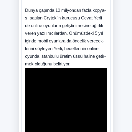
Dün­ya ça­pın­da 10 mil­yon­dan faz­la kop­ya­
sı sa­tı­lan Cryte­k’­in ku­ru­cu­su Ce­vat Yer­li
de on­li­ne oyun­la­rın ge­liş­ti­ril­me­si­ne ağır­lık
ve­ren ya­zı­lım­cı­lardan. Önü­müz­de­ki 5 yıl
için­de mo­bil oyun­la­ra da ön­ce­lik ve­re­cek­
le­ri­ni söy­le­yen Yer­li, he­def­le­ri­nin on­li­ne
oyun­da İs­tan­bu­l’­u üre­tim üs­sü ha­li­ne ge­tir­
mek ol­du­ğu­nu be­lir­ti­yor.