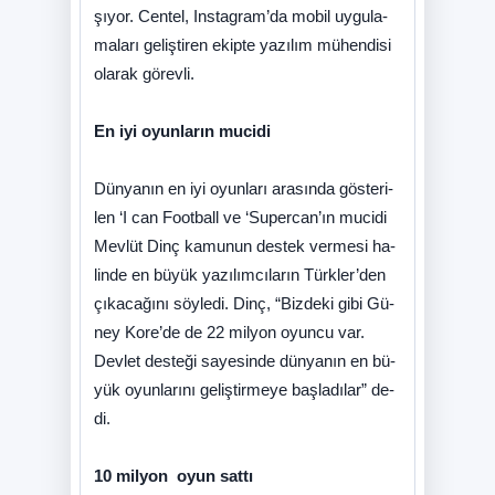
şı­yor. Cen­tel, Ins­tag­ra­m’­da mo­bil uy­gu­la­
ma­la­rı ge­liş­ti­ren ekip­te ya­zı­lım mü­hen­di­si
ola­rak gö­rev­li.
En iyi oyunların mucidi
Dün­ya­nın en iyi oyun­la­rı ara­sın­da gös­te­ri­
len ‘I can Fo­ot­ball ve ‘Su­per­ca­n’­ın mu­ci­di
Mev­lüt Dinç ka­munun des­tek ver­me­si ha­
lin­de en bü­yük ya­zı­lım­cı­la­rın Türk­le­r’den
çı­ka­ca­ğı­nı söy­le­di. Dinç, “Biz­de­ki gi­bi Gü­
ney Ko­re­’de de 22 mil­yon oyun­cu var.
Dev­let des­te­ği sa­ye­sin­de dün­ya­nın en bü­
yük oyun­la­rı­nı ge­liş­tir­me­ye baş­la­dılar” de­
di.
10 milyon oyun sattı