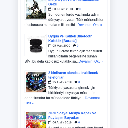
Geldi
30
Kasım
2013
0
Son dönemlerde yazılımda adını
dünyaya duyuran Türk mühendisler
uluslararası markaların ilk tercihl...
Devamını Oku »
Uygun Ve Kaliteli Bluetooth
Kulaklık [Burada]
05
Mart
2020
0
Uygun ücrete teknolojik mahsulleri
kullanıcıların beğenisine sunan
BİM, bu defa kablosuz kulaklık sa...
Devamını Oku »
2 binliranın altında alınabilecek
telefonlar
25
Aralık
2019
0
Türkiye piyasasına girmek için
birbirleriyle kıyasıya mücadele
eden firmalar bu mücadelede türkiye ...
Devamını
Oku »
2020 Sosyal Medya Kapak ve
Paylaşım Boyutları
06
Aralık
2019
0