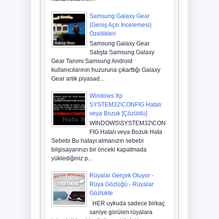
maçı hangi kanalda ?
Samsung Galaxy Gear
25
Kasım
2013
0
(Geniş Açılı İncelemesi)
Özellikleri
Simite Neden Zam Yapıldı
Samsung Galaxy Gear
? Simit Fiyatları ? Simit
Satışta Samsung Galaxy
Nekadar ?
25
Kasım
2013
0
Gear Tanımı Samsung Android
kullanıcılarının huzuruna çıkarttığı Galaxy
Gear artık piyasad...
Ehliyet sınavı sonuçları
açıklandı 2 Kasım
Windows Xp
12
Kasım
2013
0
SYSTEM32\CONFIG Hatalı
veya Bozuk [Çözüldü]
WINDOWS\SYSTEM32\CON
FIG Hatalı veya Bozuk Hata
Sebebi Bu hatayı almanızın sebebi
bilgisayarınızı bir önceki kapatmada
yüklediğiniz p...
Rüyalar Gerçek Oluyor -
Rüya Gözlüğü - Rüyalar
Gözlükte
HER uykuda sadece birkaç
saniye görülen rüyalara