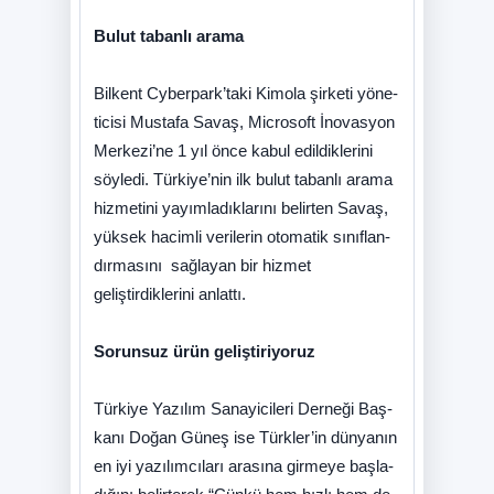
Bulut tabanlı arama
Bil­kent Cyber­park’taki Ki­mo­la şir­ke­ti yö­ne­
ti­ci­si Mus­ta­fa Sa­vaş, Mic­ro­soft İno­vas­yon
Mer­ke­zi’­ne 1 yıl ön­ce ka­bul edil­dik­le­ri­ni
söy­le­di. Tür­ki­ye­’nin ilk bu­lut ta­ban­lı ara­ma
hiz­me­ti­ni ya­yım­la­dı­klarını be­lir­ten Sa­vaş,
yük­sek ha­cim­li ve­ri­le­ri­n oto­ma­tik sı­nıf­lan­
dır­ma­sı­nı sağ­la­yan bir hiz­me­t
geliştirdiklerini an­lat­tı.
Sorunsuz ürün geliştiriyoruz
Tür­ki­ye Ya­zı­lım Sa­na­yi­ci­le­ri Der­ne­ği Baş­
ka­nı Do­ğan Gü­neş ise Türk­le­r’in dün­ya­nın
en iyi ya­zı­lım­cı­la­rı ara­sı­na gir­me­ye baş­la­