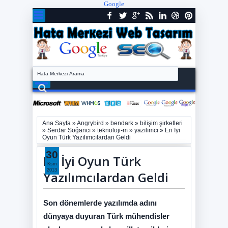
Google
Ana Sayfa
»
Angrybird
»
bendark
»
bilişim şirketleri
»
Serdar Soğancı
»
teknoloji-m
»
yazılımcı
»
En İyi
Oyun Türk Yazılımcılardan Geldi
30
En İyi Oyun Türk
Ksm
2013
Yazılımcılardan Geldi
Son dönemlerde yazılımda adını
dünyaya duyuran Türk mühendisler