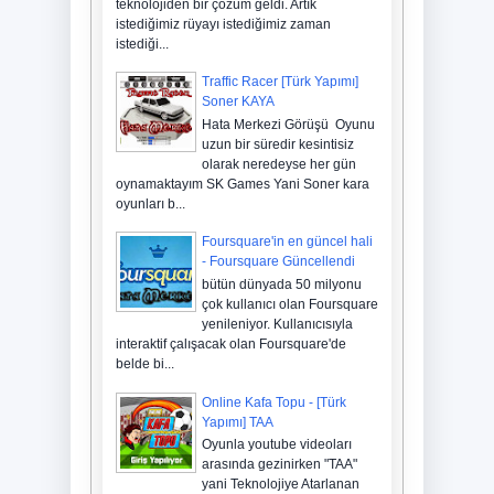
teknolojiden bir çözüm geldi. Artık
istediğimiz rüyayı istediğimiz zaman
istediği...
Traffic Racer [Türk Yapımı]
Soner KAYA
Hata Merkezi Görüşü Oyunu
uzun bir süredir kesintisiz
olarak neredeyse her gün
oynamaktayım SK Games Yani Soner kara
oyunları b...
Foursquare'in en güncel hali
- Foursquare Güncellendi
bütün dünyada 50 milyonu
çok kullanıcı olan Foursquare
yenileniyor. Kullanıcısıyla
interaktif çalışacak olan Foursquare'de
belde bi...
Online Kafa Topu - [Türk
Yapımı] TAA
Oyunla youtube videoları
arasında gezinirken "TAA"
yani Teknolojiye Atarlanan