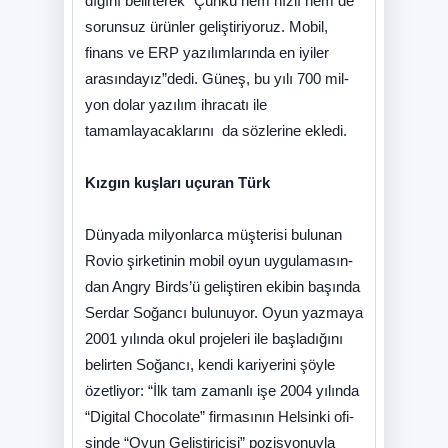
dı­ğı­nı be­lir­te­rek “Çünkü hem hızlı hem de
sorunsuz ürünler geliştiriyoruz. Mobil,
finans ve ERP yazılımlarında en iyiler
arasındayız”dedi. Güneş, bu yılı 700 mil­
yon dolar yazılım ihracatı ile
tamamlayacaklarını da sözlerine ekledi.
Kızgın kuşları uçuran Türk
Dün­ya­da mil­yon­lar­ca müş­te­ri­si bu­lu­nan
Ro­vi­o şir­ke­ti­nin mo­bil oyun uy­gu­la­ma­sın­
dan Angry Bird­s’­ü ge­liş­ti­ren eki­bin ba­şın­da
Ser­dar So­ğan­cı bu­lu­nu­yor. Oyun yaz­ma­ya
2001 yı­lın­da okul pro­je­le­ri ile baş­la­dı­ğı­nı
be­lir­ten So­ğan­cı, ken­di ka­ri­ye­ri­ni şöy­le
özet­li­yor: “İlk tam za­man­lı işe 2004 yı­lın­da
“Di­gi­tal Cho­co­la­te­” fir­ma­sı­nın Hel­sin­ki ofi­
sin­de “O­yun Ge­liş­ti­ri­ci­si­” po­zis­yo­nuy­la