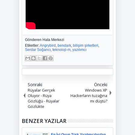
Gönderen
Hata Merkezi
Etiketler:
Angrybird
,
bendark
,
bilişim şirketleri
,
Serdar Soğancı
,
teknoloji-m
,
yazılımcı
Sonraki
Önceki
Rüyalar Gerçek
Windows XP
Oluyor - Rüya
Hackerların tuzağına
Gözlüğü - Rüyalar
mı düştü?
Gözlükte
BENZER YAZILAR
En İyi Oyun Türk Yazılımcılardan