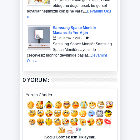
Sosyal medianın görsellikten ibaret
olduğunu düşünürsek bu görsel
boyutlar hepimizin çok işine yaray...
Devamını Oku
»
Samsung Space Monitör
Masanızda Yer Açın
26
Temmuz
2019
0
Samsung Space Monitör Samsung
Space Monitör sayesinde
çerçevesiz monitör devirinide başlat...
Devamını
Oku »
0 YORUM:
Yorum Gönder
Kod'u Görmek İçin Tıklayınız.