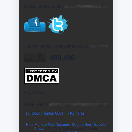
Sosyal Medyada Biz
Toplam Sayfa Görüntüleme Sayısı
499,490
Hata Merkezi
Alexa Traffic
TechDepom
Toptan Güvenlik Kamerası
Hata Merkezi Web Tasarım - Google Seo - Google
Adwords
© 2011. Bütün Hakları Saklıdır.