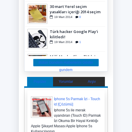
30 mart Yerel seçim
yasakları içeriği 2014 seçim
anketleri yasaklandı
19
Mart
2014
0
Türk hacker Google Play'i
kilitledi!
19
Mart
2014
1
Milli Maçlar ShowTV'de!
24
Şubat
2014
0
Bütün Gündem Haberlerini Göster
gundem
Galatasaray Beşiktaş'ı yıktı!
Popüler
Yorumlar
Arşiv
22
Şubat
2014
0
İphone 5s Parmak İzi - Touch
id [Çözümü]
Taksim Kazancı Yokuşunda
Iphone 5s ile merak
Patlama
uyandıran (Touch ID) Parmak
17
Şubat
2014
0
İzi Okuma Bir Hayal Kırıklığı
Apple Şikayet Masası Apple İphone 5s
Galatasaray Real Madrid
Kullanıcılarının...