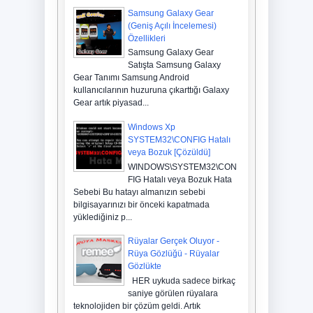
maçı hangi kanalda ?
Samsung Galaxy Gear
25
Kasım
2013
0
(Geniş Açılı İncelemesi)
Özellikleri
Simite Neden Zam Yapıldı
Samsung Galaxy Gear
? Simit Fiyatları ? Simit
Satışta Samsung Galaxy
Nekadar ?
25
Kasım
2013
0
Gear Tanımı Samsung Android
kullanıcılarının huzuruna çıkarttığı Galaxy
Gear artık piyasad...
Ehliyet sınavı sonuçları
açıklandı 2 Kasım
Windows Xp
12
Kasım
2013
0
SYSTEM32\CONFIG Hatalı
veya Bozuk [Çözüldü]
WINDOWS\SYSTEM32\CON
FIG Hatalı veya Bozuk Hata
Sebebi Bu hatayı almanızın sebebi
bilgisayarınızı bir önceki kapatmada
yüklediğiniz p...
Rüyalar Gerçek Oluyor -
Rüya Gözlüğü - Rüyalar
Gözlükte
HER uykuda sadece birkaç
saniye görülen rüyalara
teknolojiden bir çözüm geldi. Artık