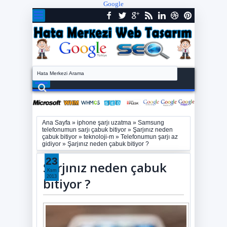
Google
Ana Sayfa
»
iphone şarjı uzatma
»
Samsung
telefonumun sarjı çabuk bitiyor
»
Şarjınız neden
çabuk bitiyor
»
teknoloji-m
»
Telefonumun şarjı az
gidiyor
»
Şarjınız neden çabuk bitiyor ?
23
Şarjınız neden çabuk
Ksm
2013
bitiyor ?