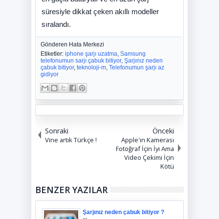
süresiyle dikkat çeken akıllı modeller
sıralandı.
Gönderen
Hata Merkezi
Etiketler:
iphone şarjı uzatma
,
Samsung
telefonumun sarjı çabuk bitiyor
,
Şarjınız neden
çabuk bitiyor
,
teknoloji-m
,
Telefonumun şarjı az
gidiyor
Sonraki
Önceki
Vine artık Türkçe !
Apple'ın Kamerası
Fotoğraf İçin İyi Ama
Video Çekimi İçin
Kötü
BENZER YAZILAR
Şarjınız neden çabuk bitiyor ?