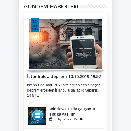
GÜNDEM HABERLERI
10
Ekim
2019
İstanbulda deprem 10.10.2019 19:57
İstanbul'da saat 19.57 sıralarında gerçekleşen
deprem erçekten İstanbul'u salladı diyebiliriz.
19.57...
Windows 10'da çalışan 10
antika yazılım!
06
Ağustos
2015
0