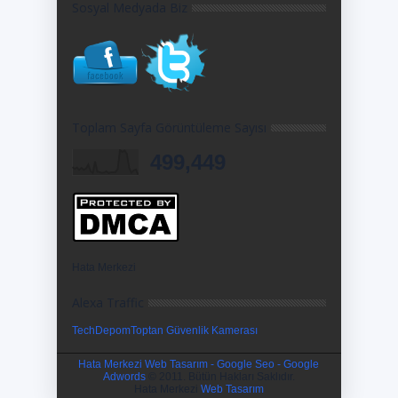
Sosyal Medyada Biz
Toplam Sayfa Görüntüleme Sayısı
499,449
Hata Merkezi
Alexa Traffic
TechDepom
Toptan Güvenlik Kamerası
Hata Merkezi Web Tasarım - Google Seo - Google
Adwords
© 2011. Bütün Hakları Saklıdır.
Hata Merkezi
Web Tasarım