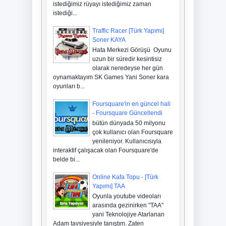
istediğimiz rüyayı istediğimiz zaman
istediği...
Traffic Racer [Türk Yapımı]
Soner KAYA
Hata Merkezi Görüşü Oyunu
uzun bir süredir kesintisiz
olarak neredeyse her gün
oynamaktayım SK Games Yani Soner kara
oyunları b...
Foursquare'in en güncel hali
- Foursquare Güncellendi
bütün dünyada 50 milyonu
çok kullanıcı olan Foursquare
yenileniyor. Kullanıcısıyla
interaktif çalışacak olan Foursquare'de
belde bi...
Online Kafa Topu - [Türk
Yapımı] TAA
Oyunla youtube videoları
arasında gezinirken "TAA"
yani Teknolojiye Atarlanan
Adam tavsiyesiyle tanıştım. Zaten