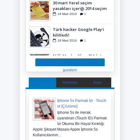
30 mart Yerel seçim
yasakları içeriği 2014 seçim
anketleri yasaklandı
19
Mart
2014
0
Türk hacker Google Play'i
kilitledi!
19
Mart
2014
1
Milli Maçlar ShowTV'de!
24
Şubat
2014
0
Bütün Gündem Haberlerini Göster
gundem
Galatasaray Beşiktaş'ı yıktı!
Popüler
Yorumlar
Arşiv
22
Şubat
2014
0
İphone 5s Parmak İzi - Touch
id [Çözümü]
Taksim Kazancı Yokuşunda
Iphone 5s ile merak
Patlama
uyandıran (Touch ID) Parmak
17
Şubat
2014
0
İzi Okuma Bir Hayal Kırıklığı
Apple Şikayet Masası Apple İphone 5s
Galatasaray Real Madrid
Kullanıcılarının...